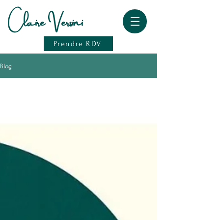
Claire Versini
Prendre RDV
Blog