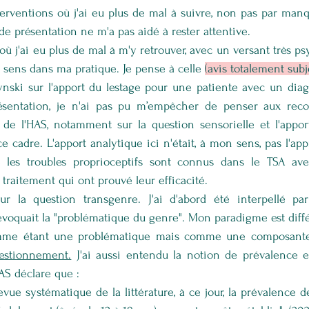
nterventions où j'ai eu plus de mal à suivre, non pas par manq
e présentation ne m'a pas aidé à rester attentive.
où j'ai eu plus de mal à m'y retrouver, avec un versant très ps
t sens dans ma pratique. Je pense à celle 
(avis totalement subje
ski sur l'apport du lestage pour une patiente avec un diagno
ésentation, je n'ai pas pu m’empêcher de penser aux rec
de l'HAS, notamment sur la question sensorielle et l'apport 
e cadre. L'apport analytique ici n'était, à mon sens, pas l'app
les troubles proprioceptifs sont connus dans le TSA avec
 traitement qui ont prouvé leur efficacité. 
ur la question transgenre. J'ai d'abord été interpellé pa
évoquait la "problématique du genre". Mon paradigme est diffé
me étant une problématique mais comme une composante de
estionnement.
J'ai aussi entendu la notion de prévalence et
AS déclare que : 
vue systématique de la littérature, à ce jour, la prévalence d