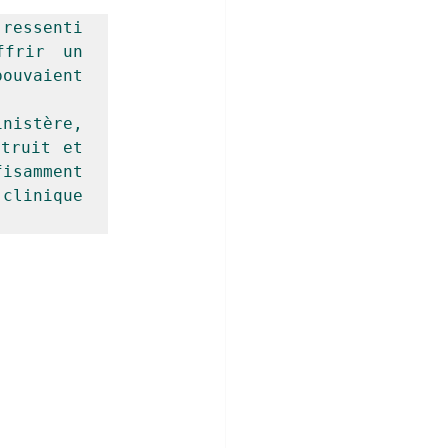
essenti 
frir un 
uvaient 
nistère, 
truit et 
samment 
clinique 