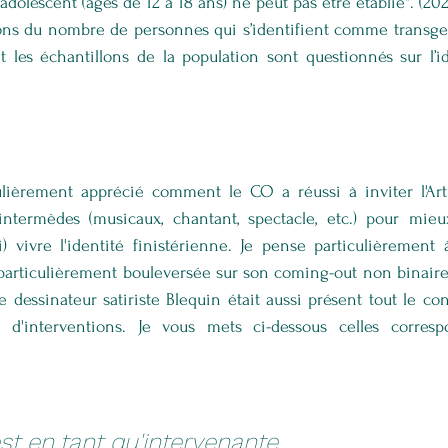
adolescent (âgés de 12 à 18 ans) ne peut pas être établie". (2022
ions du nombre de personnes qui s’identifient comme transgen
t les échantillons de la population sont questionnés sur l’id
iculièrement apprécié comment le CO a réussi à inviter l'Art
ermèdes (musicaux, chantant, spectacle, etc.) pour mieux 
i) vivre l'identité finistérienne. Je pense particulièrement
articulièrement bouleversée sur son coming-out non binaire
 dessinateur satiriste Blequin était aussi présent tout le cong
s d'interventions. Je vous mets ci-dessous celles corres
st en tant qu'intervenante