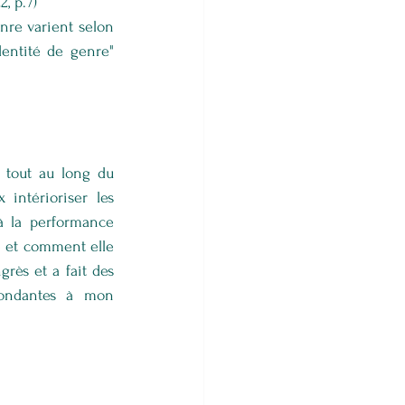
, p.7)
re varient selon 
entité de genre" 
 tout au long du 
intérioriser les 
 à la performance 
 et comment elle 
rès et a fait des 
pondantes à mon 