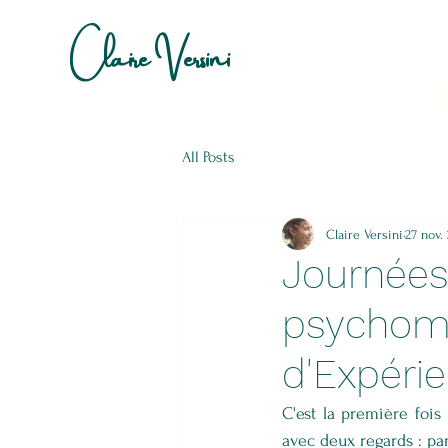
Claire Versini
Ps
Psy
Psy
Ps
Se
Psy
Psy
Sex
Psy
All Posts
Claire Versini
27 nov.
Journées 
psychomot
d'Expéri
C'est la première fois
avec deux regards : par