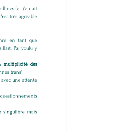
ines (et j'en ait 
est très agréable 
enre en tant que 
ait. J'ai voulu y 
a 
multiplicité des 
nnes trans'
 avec une attente 
s questionnements 
 singulière mais 