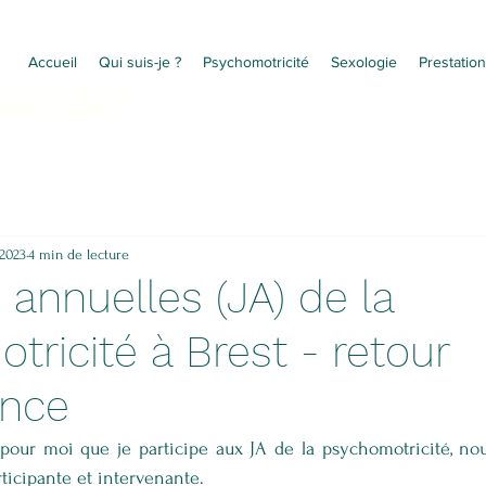
Accueil
Qui suis-je ?
Psychomotricité
Sexologie
Prestation
ychomotricité à dinan sexologue à dinan
chomotricité dinan sexothérapeute à dinan
chomotricienne à dinan sexothérapie
ychomotricien à dinan thérapie de couple
xologue à dinan difficulté sexuelle
chomotricité saint malo problème sexuel
chomotricité rennes trouble sexuel
ologue saint malo troubles sexuels
chomotricité lanvallay problème de sexualité
 2023
4 min de lecture
annuelles (JA) de la
ricité à Brest - retour
ence
 pour moi que je participe aux JA de la psychomotricité, nou
ticipante et intervenante.  