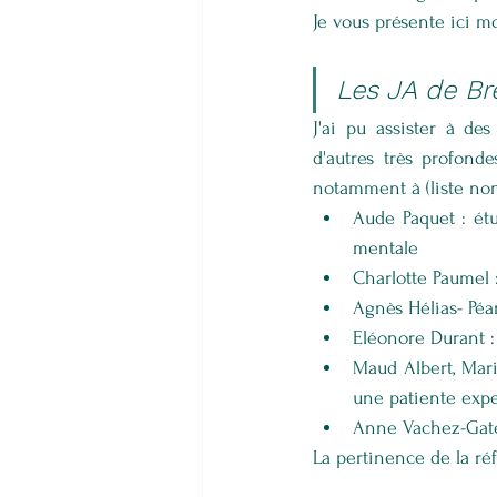
Je vous présente ici m
Les JA de Bre
J'ai pu assister à de
d'autres très profond
notamment à (liste non
Aude Paquet : étu
mentale
Charlotte Paumel :
Agnès Hélias- Péa
Eléonore Durant : 
Maud Albert, Mari
une patiente exper
Anne Vachez-Gatec
La pertinence de la ré