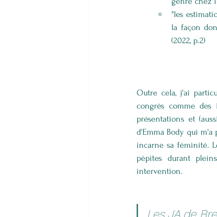
genre chez l’
"les estimat
la façon don
(2022, p.2)
Outre cela, j'ai part
congrès comme des int
présentations et (auss
d'Emma Body qui m'a p
incarne sa féminité. Le
pépites durant plein
intervention.
Les JA de Bre