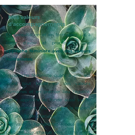
Mes valeurs
d'accompagnements
En consultation et en formation, j'ai à
cœur d'avoir et promouvoir une
approche féministe avec des valeurs
humanistes
.
L'approche féministe quant à elle,
est
avant tout basée sur des valeurs
humaines et en premier lieu l’
égalité
.
Cette approche se fonde aussi sur le
non-jugement
, l'
inclusivité
et le respect
de l'
unicité
de chacun.e.
Les valeurs humanistes repose sur le
postulat que chaque être humain est