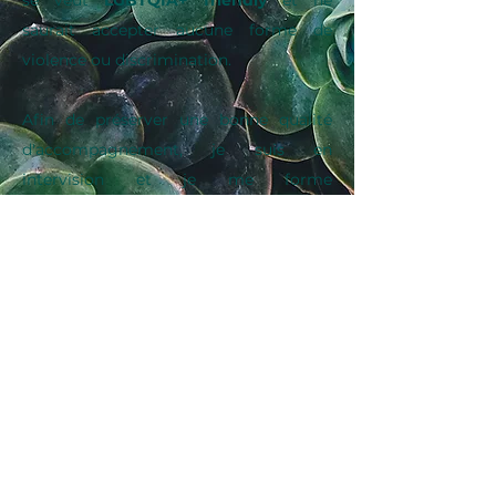
se veut
LGBTQIA+ friendly
et ne
saurait accepter aucune forme de
violence ou discrimination.
Afin de préserver une bonne qualité
d'accompagnement, je suis en
intervision et je me forme
régulièrement.
Mes domaines d'expertise
Lors de mon parcours professionnel, je me
suis formée plus spécifiquement à
l'accompagnement :
des personnes présentant des
troubles
psychiques, de santé mentale et neuro-
développementaux
(dans le respect des