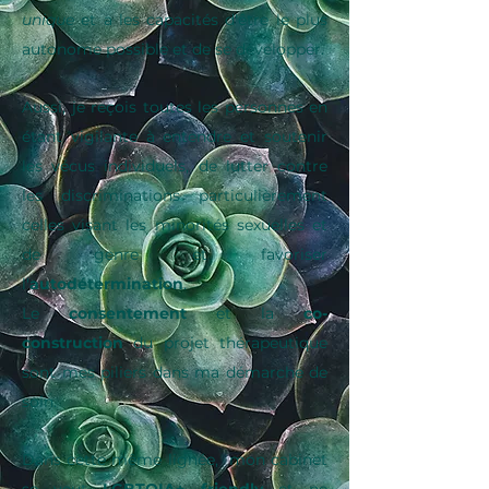
unique
et a les capacités d'être le plus
autonome possible et de se développer.
Aussi, je reçois toutes les personnes en
étant vigilante à entendre et soutenir
les vécus individuels, de lutter contre
les discriminations particulièrement
celles visant les minorités sexuelles et
de genre et favoriser
l'
autodétermination
.
Le
consentement
et la
co-
construction
du projet thérapeutique
sont mes piliers dans ma démarche de
soin.
Dans cette même lignée, mon cabinet