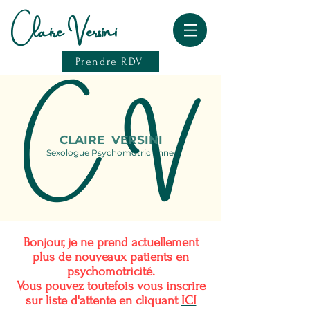
Claire Versini
Prendre RDV
C V
CLAIRE VERSINI
Sexologue Psychomotricienne
Bonjour, je ne prend actuellement
plus de nouveaux patients en
psychomotricité.
Vous pouvez toutefois vous inscrire
sur l
iste
d'attente en cliquant
ICI