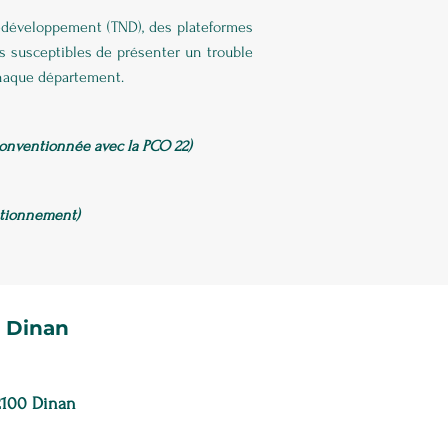
o-développement (
TND
), des plateformes
ns susceptibles de présenter un trouble
chaque département.
 conventionnée avec la PCO 22)
ntionnement)
- Dinan
22100 Dinan