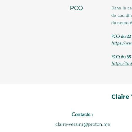
PCO
Dans le ca
de coordin
du neuro-d
PCO du 22 
https://ww
PCO du 35 
https://tnd
Claire
Contacts :
claire-versini@proton.me