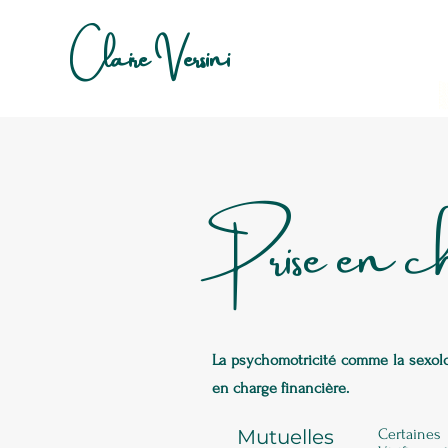
Claire Versini
Ps
Psy
Psy
Ps
Se
Psy
Psy
Sex
Psy
Prise en c
La psychomotricité comme la sexolog
en charge financière.
Mutuelles
Certaines