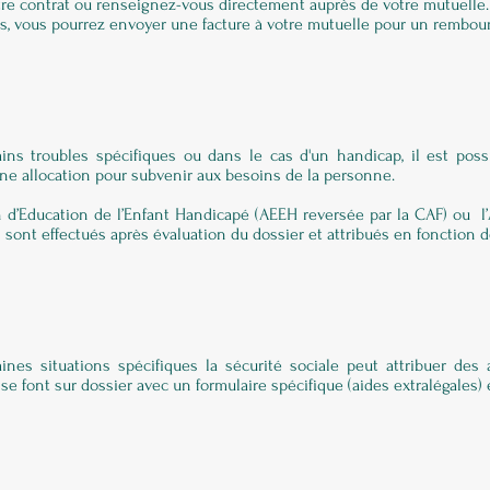
otre contrat ou renseignez-vous directement auprès de votre mutuelle.
s, vous pourrez envoyer une facture à votre mutuelle pour un rembo
ins troubles spécifiques ou dans le cas d'un handicap, il est po
une allocation pour subvenir aux besoins de la personne.
on d’Education de l’Enfant Handicapé (AEEH reversée par la CAF) ou l’
 sont effectués après évaluation du dossier et attribués en fonction d
ines situations spécifiques la sécurité sociale peut attribuer des 
e font sur dossier avec un formulaire spécifique (aides extralégales) 