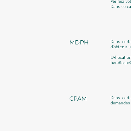
Vérifiez v
Dans ce ca
MDPH
Dans certa
d'obtenir 
L'Allocati
handicapé)
CPAM
Dans certa
demandes s