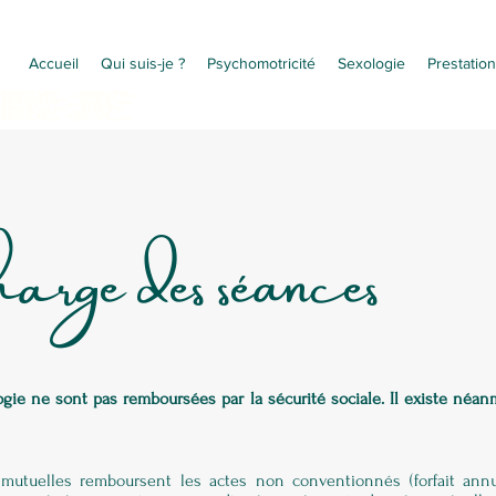
Accueil
Qui suis-je ?
Psychomotricité
Sexologie
Prestation
ychomotricité à dinan sexologue à dinan
chomotricité dinan sexothérapeute à dinan
chomotricienne à dinan sexothérapie
ychomotricien à dinan thérapie de couple
xologue à dinan difficulté sexuelle
chomotricité saint malo problème sexuel
chomotricité rennes trouble sexuel
ologue saint malo troubles sexuels
chomotricité lanvallay problème de sexualité
harge des séances
ie ne sont pas remboursées par la sécurité sociale. Il existe néan
 mutuelles remboursent les actes non conventionnés (forfait an